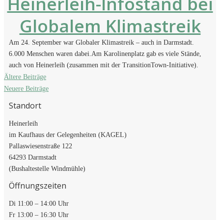
Heinerleih-Infostand bei
Globalem Klimastreik
Am 24. September war Globaler Klimastreik – auch in Darmstadt.
6.000 Menschen waren dabei.Am Karolinenplatz gab es viele Stände,
auch von Heinerleih (zusammen mit der TransitionTown-Initiative).
Beitragsnavigation
Ältere Beiträge
Neuere Beiträge
Standort
Heinerleih
im Kaufhaus der Gelegenheiten (KAGEL)
Pallaswiesenstraße 122
64293 Darmstadt
(Bushaltestelle Windmühle)
Öffnungszeiten
Di 11:00 – 14:00 Uhr
Fr 13:00 – 16:30 Uhr