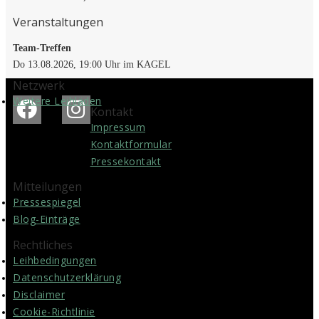
Veranstaltungen
Team-Treffen
Do 13.08.2026, 19:00 Uhr im KAGEL
Netzwerk
Weitere Leihläden
Kontakt
Impressum
Kontakt­formular
Pressekontakt
Mitteilungen
Pressespiegel
Blog-Einträge
Rechtliches
Leih­bedingungen
Datenschutz­erklärung
Disclaimer
Cookie-Richtlinie