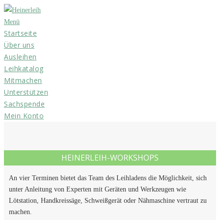
Zum
Inhalt
Menü
Startseite
springen
Über uns
Ausleihen
Leihkatalog
Mitmachen
Unterstützen
Sachspende
Mein Konto
HEINERLEIH-WORKSHOPS
An vier Terminen bietet das Team des Leihladens die Möglichkeit, sich
unter Anleitung von Experten mit Geräten und Werkzeugen wie
Lötstation, Handkreissäge, Schweißgerät oder Nähmaschine vertraut zu
machen.