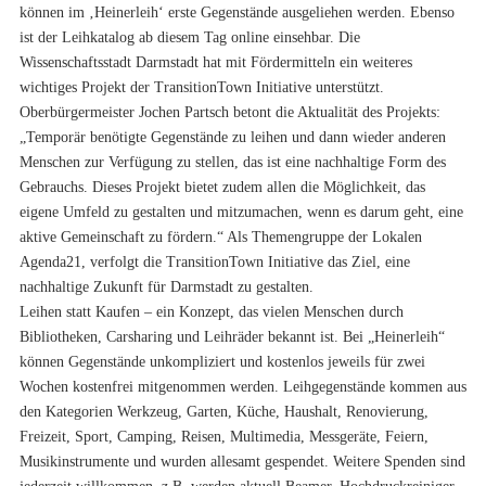
können im ‚Heinerleih‘ erste Gegenstände ausgeliehen werden. Ebenso
ist der Leihkatalog ab diesem Tag online einsehbar. Die
Wissenschaftsstadt Darmstadt hat mit Fördermitteln ein weiteres
wichtiges Projekt der TransitionTown Initiative unterstützt.
Oberbürgermeister Jochen Partsch betont die Aktualität des Projekts:
„Temporär benötigte Gegenstände zu leihen und dann wieder anderen
Menschen zur Verfügung zu stellen, das ist eine nachhaltige Form des
Gebrauchs. Dieses Projekt bietet zudem allen die Möglichkeit, das
eigene Umfeld zu gestalten und mitzumachen, wenn es darum geht, eine
aktive Gemeinschaft zu fördern.“ Als Themengruppe der Lokalen
Agenda21, verfolgt die TransitionTown Initiative das Ziel, eine
nachhaltige Zukunft für Darmstadt zu gestalten.
Leihen statt Kaufen – ein Konzept, das vielen Menschen durch
Bibliotheken, Carsharing und Leihräder bekannt ist. Bei „Heinerleih“
können Gegenstände unkompliziert und kostenlos jeweils für zwei
Wochen kostenfrei mitgenommen werden. Leihgegenstände kommen aus
den Kategorien Werkzeug, Garten, Küche, Haushalt, Renovierung,
Freizeit, Sport, Camping, Reisen, Multimedia, Messgeräte, Feiern,
Musikinstrumente und wurden allesamt gespendet. Weitere Spenden sind