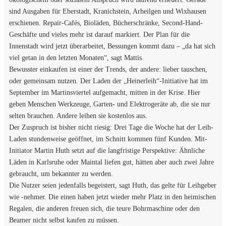
sind Ausgaben für Eberstadt, Kranichstein, Arheilgen und Wixhausen
erschienen. Repair-Cafés, Bioläden, Bücherschränke, Second-Hand-
Geschäfte und vieles mehr ist darauf markiert. Der Plan für die
Innenstadt wird jetzt überarbeitet, Bessungen kommt dazu – „da hat sich
viel getan in den letzten Monaten“, sagt Mattis.
Bewusster einkaufen ist einer der Trends, der andere: lieber tauschen,
oder gemeinsam nutzen. Der Laden der „Heinerleih“-Initiative hat im
September im Martinsviertel aufgemacht, mitten in der Krise. Hier
geben Menschen Werkzeuge, Garten- und Elektrogeräte ab, die sie nur
selten brauchen. Andere leihen sie kostenlos aus.
Der Zuspruch ist bisher nicht riesig: Drei Tage die Woche hat der Leih-
Laden stundenweise geöffnet, im Schnitt kommen fünf Kunden. Mit-
Initiator Martin Huth setzt auf die langfristige Perspektive: Ähnliche
Läden in Karlsruhe oder Maintal liefen gut, hätten aber auch zwei Jahre
gebraucht, um bekannter zu werden.
Die Nutzer seien jedenfalls begeistert, sagt Huth, das gelte für Leihgeber
wie -nehmer. Die einen haben jetzt wieder mehr Platz in den heimischen
Regalen, die anderen freuen sich, die teure Bohrmaschine oder den
Beamer nicht selbst kaufen zu müssen.