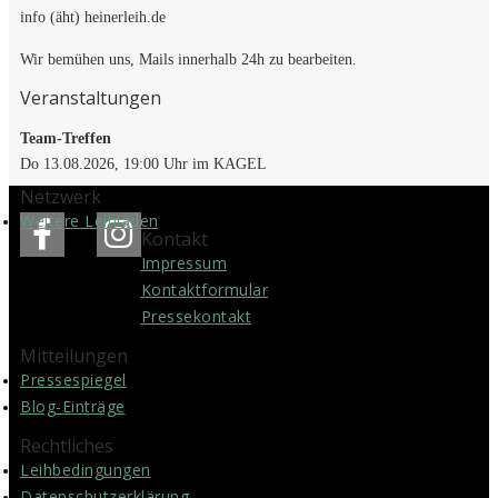
info (äht) heinerleih.de
Wir bemühen uns, Mails innerhalb 24h zu bearbeiten.
Veranstaltungen
Team-Treffen
Do 13.08.2026, 19:00 Uhr im KAGEL
Netzwerk
Weitere Leihläden
Kontakt
Impressum
Kontakt­formular
Pressekontakt
Mitteilungen
Pressespiegel
Blog-Einträge
Rechtliches
Leih­bedingungen
Datenschutz­erklärung