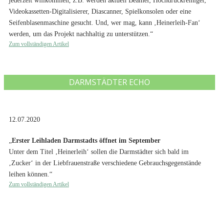
jederzeit willkommen, z.B. werden aktuell Beamer, Hochdruckreiniger,
Videokassetten-Digitalisierer, Diascanner, Spielkonsolen oder eine
Seifenblasenmaschine gesucht. Und, wer mag, kann ‚Heinerleih-Fan‘
werden, um das Projekt nachhaltig zu unterstützen.“
Zum vollständigen Artikel
DARMSTÄDTER ECHO
12.07.2020
„
Erster Leihladen Darmstadts öffnet im September
Unter dem Titel ‚Heinerleih‘ sollen die Darmstädter sich bald im
‚Zucker‘ in der Liebfrauenstraße verschiedene Gebrauchsgegenstände
leihen können.“
Zum vollständigen Artikel