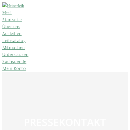
Zum
Inhalt
Menü
Startseite
springen
Über uns
Ausleihen
Leihkatalog
Mitmachen
Unterstützen
Sachspende
Mein Konto
PRESSEKONTAKT