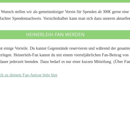
Auf Wunsch stellen wir als gemeinnütziger Verein für Spenden ab 300€ gerne ei
fachter Spendennachweis. Vorsichtshalber kann man sich dazu unseren aktuell
HEINERLEIH-FAN WERDEN
 hast einige Vorteile. Du kannst Gegenstände reservieren und während der ge
terlegen. Heinerleih-Fan kannst du mit einem vierteljährlichen Fan-Beitrag vo
uer jederzeit beenden. Dazu bedarf es nur einer kurzen Mitteilung. (Über Fan
lich zu deinem Fan-Antrag bitte hier
.