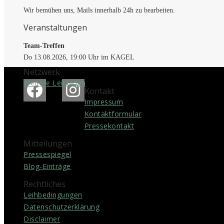
Wir bemühen uns, Mails innerhalb 24h zu bearbeiten.
Veranstaltungen
Team-Treffen
Do 13.08.2026, 19:00 Uhr im KAGEL
Netzwerk
Weitere Leihläden
Kontakt
Impressum
Kontakt­formular
Pressekontakt
Mitteilungen
Pressespiegel
Blog-Einträge
Rechtliches
Leih­bedingungen
Datenschutz­erklärung
Disclaimer