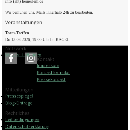
info (äht) heinerleih.de
Wir bemühen uns, Mails innerhalb 24h zu bearbeiten.
Veranstaltungen
Team-Treffen
Do 13.08.2026, 19:00 Uhr im KAGEL
Netzwerk
Weitere Leihläden
Kontakt
Impressum
Kontakt­formular
Pressekontakt
Mitteilungen
Pressespiegel
Blog-Einträge
Rechtliches
Leih­bedingungen
Datenschutz­erklärung