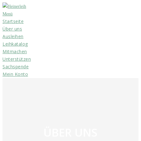
Zum
Inhalt
Menü
Startseite
springen
Über uns
Ausleihen
Leihkatalog
Mitmachen
Unterstützen
Sachspende
Mein Konto
ÜBER UNS