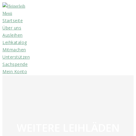
Zum
Inhalt
Menü
Startseite
springen
Über uns
Ausleihen
Leihkatalog
Mitmachen
Unterstützen
Sachspende
Mein Konto
WEITERE LEIHLÄDEN