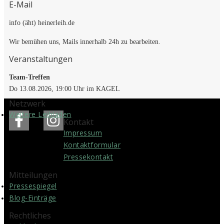
E-Mail
info (äht) heinerleih.de
Wir bemühen uns, Mails innerhalb 24h zu bearbeiten.
Veranstaltungen
Team-Treffen
Do 13.08.2026, 19:00 Uhr im KAGEL
Netzwerk
Weitere Leihläden
Kontakt
Impressum
Kontakt­formular
Pressekontakt
Mitteilungen
Pressespiegel
Blog-Einträge
Rechtliches