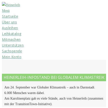
Zum
Inhalt
Menü
Startseite
springen
Über uns
Ausleihen
Leihkatalog
Mitmachen
Unterstützen
Sachspende
Mein Konto
HEINERLEIH-INFOSTAND BEI GLOBALEM KLIMASTREIK
Am 24. September war Globaler Klimastreik – auch in Darmstadt.
6.000 Menschen waren dabei.
Am Karolinenplatz gab es viele Stände, auch von Heinerleih (zusammen
mit der TransitionTown-Initiative).