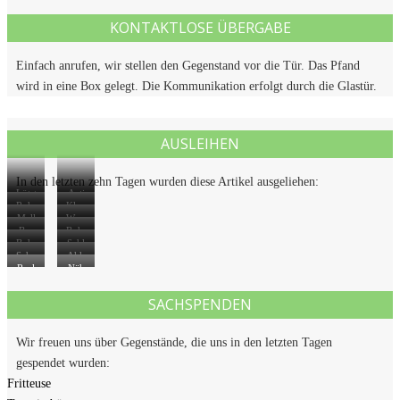
KONTAKTLOSE ÜBERGABE
Einfach anrufen, wir stellen den Gegenstand vor die Tür. Das Pfand
wird in eine Box gelegt. Die Kommunikation erfolgt durch die Glastür.
AUSLEIHEN
In den letzten zehn Tagen wurden diese Artikel ausgeliehen:
Lötst
Acti
Rohr
Klap
ation
onca
Mall
Wass
reini
pleit
m
Bea
Bohr
errol
erwa
gung
er
Bohr
Schl
mer
ham
le mi
age
Scho
Akk
sspir
masc
agbo
mer
Racl
Näh
t Ver
kobr
usch
ale
hine
hrma
ette f
masc
läng
unne
raub
schin
SACHSPENDEN
ür 2
hine
erun
n
er
e
g
Wir freuen uns über Gegenstände, die uns in den letzten Tagen
gespendet wurden:
Fritteuse